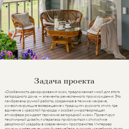
Задача проекта
«Особенность декорирования окон, предложенная мной для этого
загородного дома, — элементы ремесленного происхождения. Это
ламбрекены ручной работы, созданные в технике макраме,
символизирующие возвращение к традициям русского стиля, где
единение с красотой природы и особая умиротворяющая
атмосфера рождают гармонию загородной жизни. Проектируя
текстильный дизайн, я старалась приблизиться к стилистике
дворянской усадьбы в современном пространстве. Интерьер
дома — синтез немецкого бидермейера, русского усадебного стиля