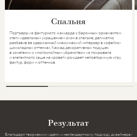
Спальня
Портьеры из фактурного жаккарда с барочным орнаментом
стали идеальным украшением окон в спальне, деликатно
разбавив ее сдержанный классический интерьер в кофейно-
шоколадных оттенках. Каскад декоративных подушек
в сочетании с многослойным убранством из покрывала
и элегантного саше на кровати рождает неповторимую игру
фактур, форм и оттенков.
Результат
Благодаря творческим идеям и нестандартному подходу дизайнера-