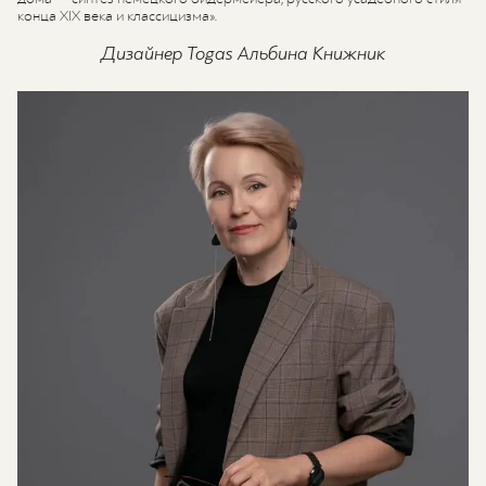
конца XIX века и классицизма».
Дизайнер Togas Альбина Книжник