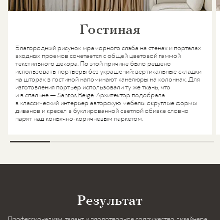
Гостиная
Благородный рисунок мраморного слэба на стенах и порталах
входных проемов сочетается с общей цветовой гаммой
текстильного декора. По этой причине было решено
использовать портьеры без украшений: вертикальные складки
на шторах в гостиной напоминают канелюры на колоннах. Для
изготовления портьер использовали ту же ткань, что
и в спальне —
Santos Beige
. Архитектор подобрала
в классический интерьер авторскую мебель: округлые формы
диванов и кресел в буклированной светлой обивке словно
парят над коньячно-коричневым паркетом.
Результат
Профессионализм, талант и плодотворное содружество дизайнера