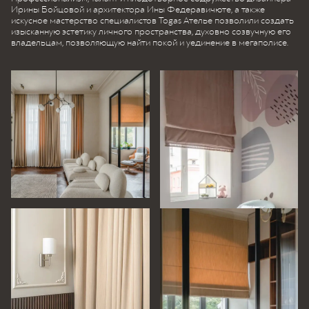
Ирины Бойцовой и архитектора Ины Федеравичюте, а также
искусное мастерство специалистов Togas Ателье позволили создать
изысканную эстетику личного пространства, духовно созвучную его
владельцам, позволяющую найти покой и уединение в мегаполисе.