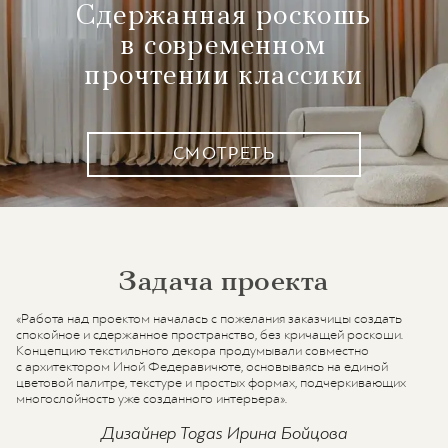
Сдержанная роскошь
в современном
прочтении классики
СМОТРЕТЬ
Задача проекта
«Работа над проектом началась с пожелания заказчицы создать
спокойное и сдержанное пространство, без кричащей роскоши.
Концепцию текстильного декора продумывали совместно
с архитектором Иной Федеравичюте, основываясь на единой
цветовой палитре, текстуре и простых формах, подчеркивающих
многослойность уже созданного интерьера».
Дизайнер Togas Ирина Бойцова