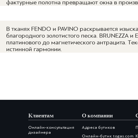
фактурные полотна превращают окна в произве
В тканях FENDO и PAVINO раскрывается изыска
благородного золотистого песка. BRUNEZZA и 
платинового до магнетического антрацита. Те
истинной гармонии.
Клиентам
О компании
Онлайн-консультация
Адреса бутиков
дизайнера
Онлайн-бутик togas.com
К