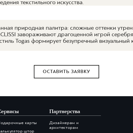
дения текстильного искусства.
нная природная палитра: сложные оттенки утренн
ECLISSI завораживают драгоценной игрой серебр
кстиль Togas формирует безупречный визуальный
ОСТАВИТЬ ЗАЯВКУ
Сервисы
Партнерства
Подарочные карты
Дизайнерам и
архитекторам
алькулятор штор