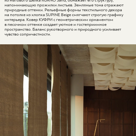
из матового шелка RUANO Sand, обнажает его структуру,
напоминающую прожилки листьев. Земляные тона отражают
природные оттенки. Рельефные формы текстильного декора
на потолке из хлопка SUPINE Beige смягчают строгую графику
интерьера. Ковер КУФРИ с геометрическим орнаментом
в песочном оттенке создает уютное и гостеприимное
пространство. Баланс рукотворного и природного усиливает
чувство сопричастности.